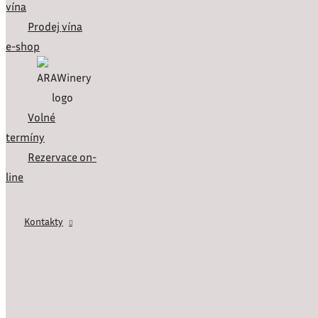
vína
Prodej vína
e-shop
Volné
termíny
Rezervace on-
line
Kontakty