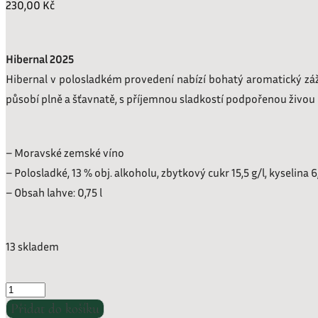
230,00
Kč
Hibernal 2025
Hibernal v polosladkém provedení nabízí bohatý aromatický záži
působí plně a šťavnatě, s příjemnou sladkostí podpořenou živou k
– Moravské zemské víno
– Polosladké, 13 % obj. alkoholu, zbytkový cukr 15,5 g/l, kyselina 6
– Obsah lahve: 0,75 l
13 skladem
Hibernal
Přidat do košíku
2025