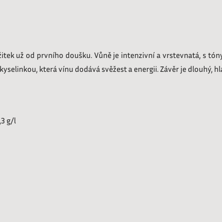
tek už od prvního doušku. Vůně je intenzivní a vrstevnatá, s tó
yselinkou, která vínu dodává svěžest a energii. Závěr je dlouhý, h
,3 g/l