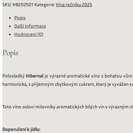
-
SKU:
HB202501
Kategorie:
Vína ročníku 2025
ARAWinery
Popis
Mutěnice
Další informace
množství
Hodnocení (0)
Popis
Polosladký
Hibernal
je výrazné aromatické víno s bohatou vůní a
harmonická, s příjemným zbytkovým cukrem, který je vyvážen sv
Toto víno osloví milovníky aromatických bílých vín s výrazným ch
Doporučení k jídlu: