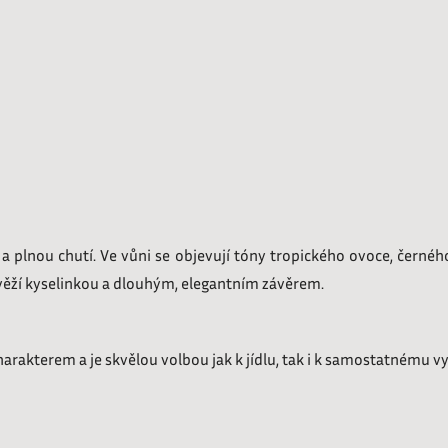
 plnou chutí. Ve vůni se objevují tóny tropického ovoce, černého 
ěží kyselinkou a dlouhým, elegantním závěrem.
arakterem a je skvělou volbou jak k jídlu, tak i k samostatnému v