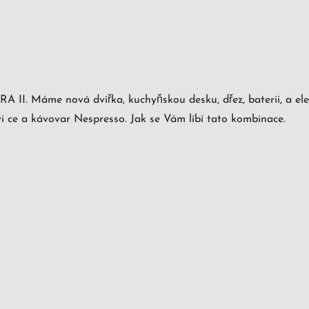
ARA II. Máme nová dvířka, kuchyňskou desku, dřez, baterii, a 
i ce a kávovar Nespresso. Jak se Vám líbí tato kombinace.